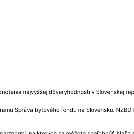
notenia najvyššej dôveryhodnosti v Slovenskej rep
ogramu Správa bytového fondu na Slovensku. NZBD 
 partnermi, na ktorých sa môžete spoľahnúť. Naša s