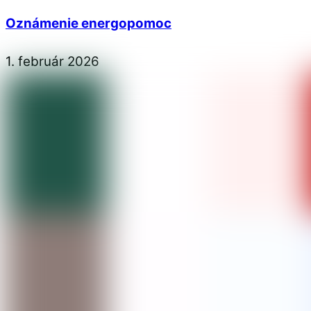
Oznámenie energopomoc
1
.
február
2026