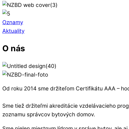
Oznamy
Aktuality
O nás
Od roku 2014 sme držiteľom Certifikátu AAA – hod
Sme tiež držiteľmi akreditácie vzdelávacieho pr
zoznamu správcov bytových domov.
Sme nielen miestnym lídrom v správe bytov, ale aj