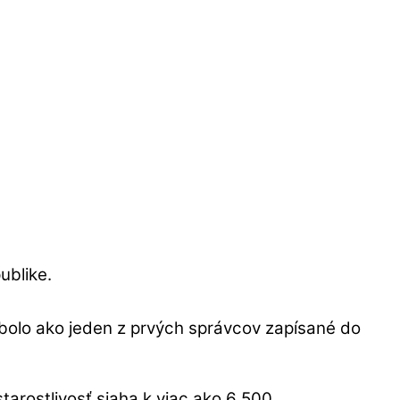
ublike.
bolo ako jeden z prvých správcov zapísané do
tarostlivosť siaha k viac ako 6 500